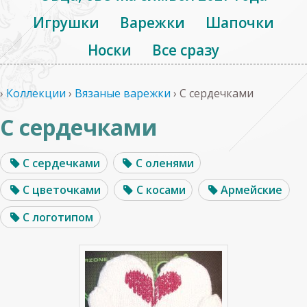
Игрушки
Варежки
Шапочки
Носки
Все сразу
›
Коллекции
›
Вязаные варежки
›
С сердечками
С сердечками
С сердечками
С оленями
С цветочками
С косами
Армейские
С логотипом