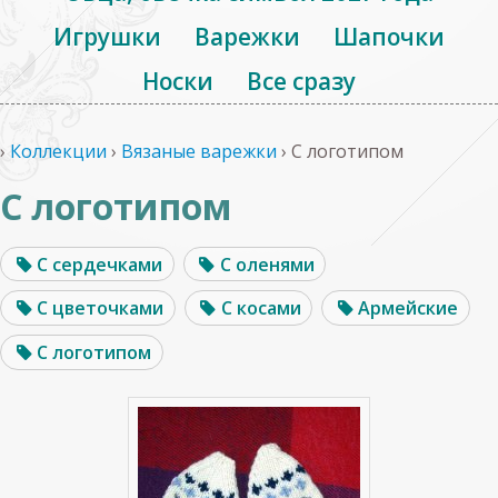
Игрушки
Варежки
Шапочки
Носки
Все сразу
›
Коллекции
›
Вязаные варежки
›
С логотипом
С логотипом
С сердечками
С оленями
С цветочками
С косами
Армейские
С логотипом