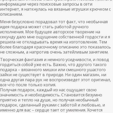
информации через поисковые запросы в сети
интернет, я наткнулась на вязаные игрушки крючком с
описанием.
Меня безусловно порадовал тот факт, что необычная
идея подарка может стать работой ручного
исполнения. Мое будущее авторское творение на
секунду дало мне ощущение собственной гордости и я
решила не откладывать время на изготовление. Тем
более благодаря красочному описанию это показалось
не сложным, а напротив очень затейливым занятием.
Творческая фантазия и немного усидчивости, и повод
гордиться собой уже есть. Важно, что другого такого
подарка – вязанного мишки или смешного ушастого
зайки не существует в природе. Ни один магазин, ни
одна другая пара рук не воспроизведет этот оригинал,
все что после только копия.
Получая подарок, каждый из нас ощущает свою
значимость и необходимость. Становится безумно
приятно и тепло на душе, но получая необычный
подарок, сделанный руками с заботой и любовью, и
именно для вас – сердце тает от умиления. Хочется